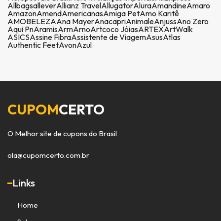
Allbags
allever
Allianz Travel
Allugator
Alura
Amandine
Amaro
Amazon
Amend
Americanas
Amiga Pet
Amo Karitê
AMOBELEZA
Ana Mayer
Anacapri
Animale
Anjuss
Ano Zero
Aqui Pn
Aramis
Arm
Arno
Artcoco Jóias
ARTEX
ArtWalk
ASICS
Assine Fibra
Assistente de Viagem
Asus
Atlas
Authentic Feet
Avon
Azul
CUPOM
CERTO
O Melhor site de cupons do Brasil
ola@cupomcerto.com.br
Links
Home