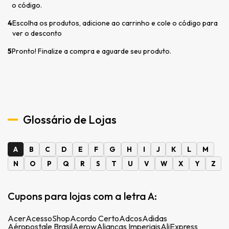
o código.
4
Escolha os produtos, adicione ao carrinho e cole o código para
ver o desconto
5
Pronto! Finalize a compra e aguarde seu produto.
Glossário de Lojas
A
B
C
D
E
F
G
H
I
J
K
L
M
N
O
P
Q
R
S
T
U
V
W
X
Y
Z
Cupons para lojas com a letra A:
Acer
AcessoShop
Acordo Certo
Adcos
Adidas
Aéropostale Brasil
Aerow
Alianças Imperiais
AliExpress