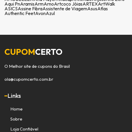
Aqui Pn
Aramis
Arm
Arno
Artcoco Jóias
ARTEX
ArtWalk
ASICS
Assine Fibra
Assistente de Viagem
Asus
Atlas
Authentic Feet
Avon
Azul
CUPOM
CERTO
O Melhor site de cupons do Brasil
ola@cupomcerto.com.br
Links
Home
Sobre
Loja Confiável