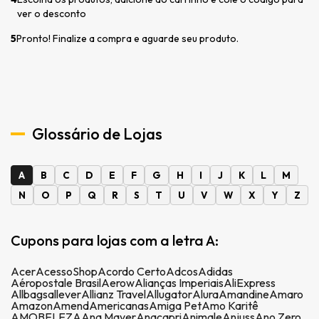
ver o desconto
5
Pronto! Finalize a compra e aguarde seu produto.
Glossário de Lojas
A
B
C
D
E
F
G
H
I
J
K
L
M
N
O
P
Q
R
S
T
U
V
W
X
Y
Z
Cupons para lojas com a letra A:
Acer
AcessoShop
Acordo Certo
Adcos
Adidas
Aéropostale Brasil
Aerow
Alianças Imperiais
AliExpress
Allbags
allever
Allianz Travel
Allugator
Alura
Amandine
Amaro
Amazon
Amend
Americanas
Amiga Pet
Amo Karitê
AMOBELEZA
Ana Mayer
Anacapri
Animale
Anjuss
Ano Zero