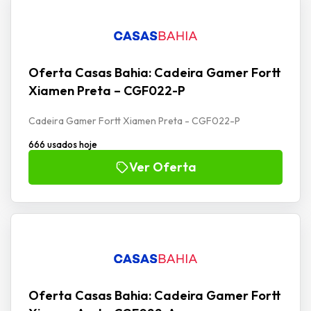
Oferta Casas Bahia: Cadeira Gamer Fortt
Xiamen Preta – CGF022-P
Cadeira Gamer Fortt Xiamen Preta - CGF022-P
666 usados hoje
Ver Oferta
Oferta Casas Bahia: Cadeira Gamer Fortt