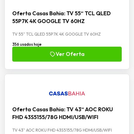
Oferta Casas Bahia: TV 55″ TCL QLED
55P7K 4K GOOGLE TV 60HZ
TV 55" TCL QLED 55P7K 4K GOOGLE TV 60HZ
356 usados hoje
Ver Oferta
Oferta Casas Bahia: TV 43″ AOC ROKU
FHD 43S5155/78G HDMI/USB/WIFI
TV 43" AOC ROKU FHD 43S5155/78G HDMI/USB/WIFI