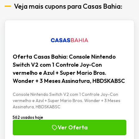
Veja mais cupons para Casas Bahia:
Oferta Casas Bahia: Console Nintendo
Switch V2 com 1 Controle Joy-Con
vermelho e Azul + Super Mario Bros.
Wonder + 3 Meses Assinatura, HBDSKABSC
Console Nintendo Switch V2 com 1 Controle Joy-Con
vermelho e Azul + Super Mario Bros. Wonder + 3 Meses
Assinatura, HBDSKABSC
562 usados hoje
Ver Oferta