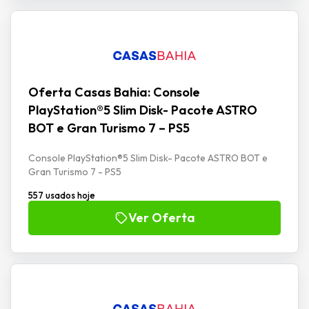
Oferta Casas Bahia: Console
PlayStation®5 Slim Disk- Pacote ASTRO
BOT e Gran Turismo 7 – PS5
Console PlayStation®5 Slim Disk- Pacote ASTRO BOT e
Gran Turismo 7 - PS5
557 usados hoje
Ver Oferta