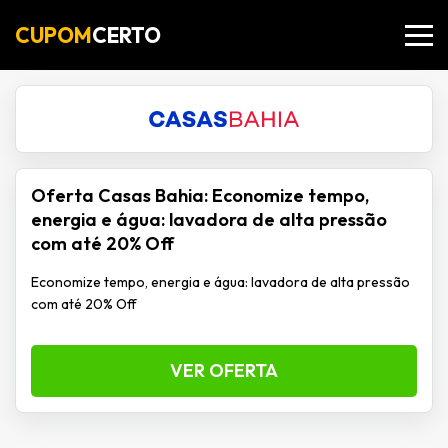
CUPOM
CERTO
Oferta Casas Bahia: Economize tempo,
energia e água: lavadora de alta pressão
com até 20% Off
Economize tempo, energia e água: lavadora de alta pressão
com até 20% Off
VER OFERTA