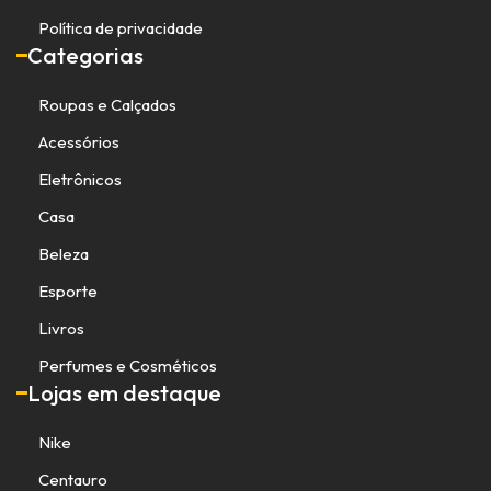
Política de privacidade
Categorias
Roupas e Calçados
Acessórios
Eletrônicos
Casa
Beleza
Esporte
Livros
Perfumes e Cosméticos
Lojas em destaque
Nike
Centauro