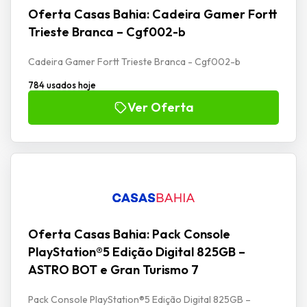
Oferta Casas Bahia: Cadeira Gamer Fortt
Trieste Branca – Cgf002-b
Cadeira Gamer Fortt Trieste Branca - Cgf002-b
784 usados hoje
Ver Oferta
Oferta Casas Bahia: Pack Console
PlayStation®5 Edição Digital 825GB –
ASTRO BOT e Gran Turismo 7
Pack Console PlayStation®5 Edição Digital 825GB –