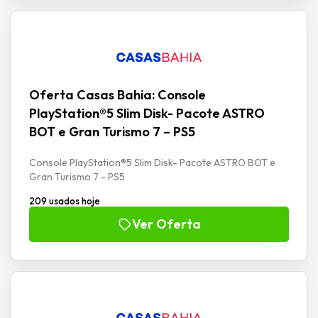
Oferta Casas Bahia: Console
PlayStation®5 Slim Disk- Pacote ASTRO
BOT e Gran Turismo 7 – PS5
Console PlayStation®5 Slim Disk- Pacote ASTRO BOT e
Gran Turismo 7 - PS5
209 usados hoje
Ver Oferta