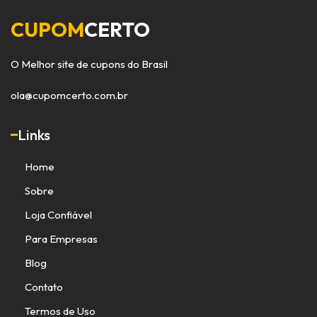
CUPOM
CERTO
O Melhor site de cupons do Brasil
ola@cupomcerto.com.br
Links
Home
Sobre
Loja Confiável
Para Empresas
Blog
Contato
Termos de Uso