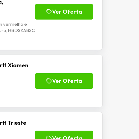
a,
Ver Oferta
on vermelho e
atura, HBDSKABSC
rtt Xiamen
Ver Oferta
tt Trieste
Ver Oferta