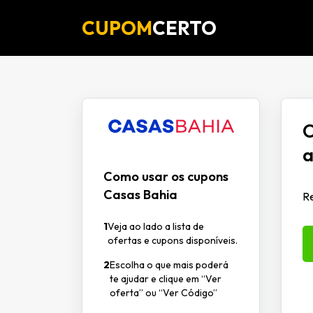
CUPOM
CERTO
O
a
Como usar os cupons
Casas Bahia
R
1
Veja ao lado a lista de
ofertas e cupons disponíveis.
2
Escolha o que mais poderá
te ajudar e clique em “Ver
oferta” ou “Ver Código”