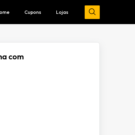
ome
Cupons
Lojas
nha com