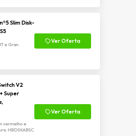
®5 Slim Disk-
PS5
Ver Oferta
OT e Gran
Switch V2
 + Super
a,
Ver Oferta
on vermelho e
atura, HBDSKABSC