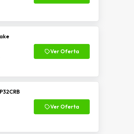
nake
Ver Oferta
P
 P32CRB
Ver Oferta