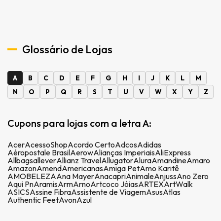
Glossário de Lojas
A
B
C
D
E
F
G
H
I
J
K
L
M
N
O
P
Q
R
S
T
U
V
W
X
Y
Z
Cupons para lojas com a letra A:
Acer
AcessoShop
Acordo Certo
Adcos
Adidas
Aéropostale Brasil
Aerow
Alianças Imperiais
AliExpress
Allbags
allever
Allianz Travel
Allugator
Alura
Amandine
Amaro
Amazon
Amend
Americanas
Amiga Pet
Amo Karitê
AMOBELEZA
Ana Mayer
Anacapri
Animale
Anjuss
Ano Zero
Aqui Pn
Aramis
Arm
Arno
Artcoco Jóias
ARTEX
ArtWalk
ASICS
Assine Fibra
Assistente de Viagem
Asus
Atlas
Authentic Feet
Avon
Azul