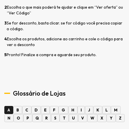
2
Escolha o que mais poderá te ajudar e clique em “Ver oferta” ou
“Ver Código”
3
Se for desconto, basta clicar. se for código você precisa copiar
o código.
4
Escolha os produtos, adicione ao carrinho e cole o código para
ver o desconto
5
Pronto! Finalize a compra e aguarde seu produto.
Glossário de Lojas
A
B
C
D
E
F
G
H
I
J
K
L
M
N
O
P
Q
R
S
T
U
V
W
X
Y
Z