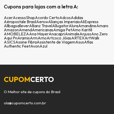
Cupons para lojas com a letra A:
Acer
AcessoShop
Acordo Certo
Adcos
Adidas
Aéropostale Brasil
Aerow
Alianças Imperiais
AliExpress
Allbags
allever
Allianz Travel
Allugator
Alura
Amandine
Amaro
Amazon
Amend
Americanas
Amiga Pet
Amo Karitê
AMOBELEZA
Ana Mayer
Anacapri
Animale
Anjuss
Ano Zero
Aqui Pn
Aramis
Arm
Arno
Artcoco Jóias
ARTEX
ArtWalk
ASICS
Assine Fibra
Assistente de Viagem
Asus
Atlas
Authentic Feet
Avon
Azul
CUPOM
CERTO
O Melhor site de cupons do Brasil
ola@cupomcerto.com.br