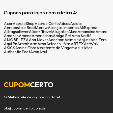
Cupons para lojas com a letra A:
Acer
AcessoShop
Acordo Certo
Adcos
Adidas
Aéropostale Brasil
Aerow
Alianças Imperiais
AliExpress
Allbags
allever
Allianz Travel
Allugator
Alura
Amandine
Amaro
Amazon
Amend
Americanas
Amiga Pet
Amo Karitê
AMOBELEZA
Ana Mayer
Anacapri
Animale
Anjuss
Ano Zero
Aqui Pn
Aramis
Arm
Arno
Artcoco Jóias
ARTEX
ArtWalk
ASICS
Assine Fibra
Assistente de Viagem
Asus
Atlas
Authentic Feet
Avon
Azul
CUPOM
CERTO
O Melhor site de cupons do Brasil
ola@cupomcerto.com.br