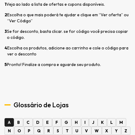
1
Veja ao lado a lista de ofertas e cupons disponíveis.
2
Escolha o que mais poderá te ajudar e clique em “Ver oferta” ou
“Ver Código”
3
Se for desconto, basta clicar. se for código você precisa copiar
o código.
4
Escolha os produtos, adicione ao carrinho e cole o código para
ver o desconto
5
Pronto! Finalize a compra e aguarde seu produto.
Glossário de Lojas
A
B
C
D
E
F
G
H
I
J
K
L
M
N
O
P
Q
R
S
T
U
V
W
X
Y
Z