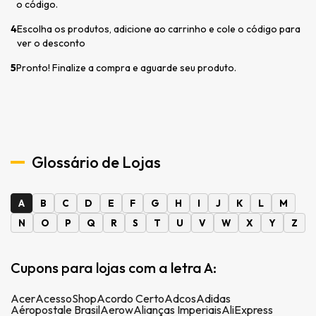
o código.
4
Escolha os produtos, adicione ao carrinho e cole o código para
ver o desconto
5
Pronto! Finalize a compra e aguarde seu produto.
Glossário de Lojas
A
B
C
D
E
F
G
H
I
J
K
L
M
N
O
P
Q
R
S
T
U
V
W
X
Y
Z
Cupons para lojas com a letra A:
Acer
AcessoShop
Acordo Certo
Adcos
Adidas
Aéropostale Brasil
Aerow
Alianças Imperiais
AliExpress