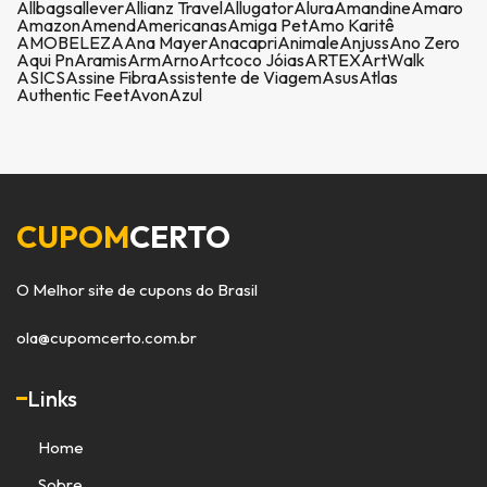
Allbags
allever
Allianz Travel
Allugator
Alura
Amandine
Amaro
Amazon
Amend
Americanas
Amiga Pet
Amo Karitê
AMOBELEZA
Ana Mayer
Anacapri
Animale
Anjuss
Ano Zero
Aqui Pn
Aramis
Arm
Arno
Artcoco Jóias
ARTEX
ArtWalk
ASICS
Assine Fibra
Assistente de Viagem
Asus
Atlas
Authentic Feet
Avon
Azul
CUPOM
CERTO
O Melhor site de cupons do Brasil
ola@cupomcerto.com.br
Links
Home
Sobre