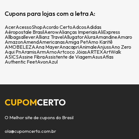
Cupons para lojas com a letra A:
Acer
AcessoShop
Acordo Certo
Adcos
Adidas
Aéropostale Brasil
Aerow
Alianças Imperiais
AliExpress
Allbags
allever
Allianz Travel
Allugator
Alura
Amandine
Amaro
Amazon
Amend
Americanas
Amiga Pet
Amo Karitê
AMOBELEZA
Ana Mayer
Anacapri
Animale
Anjuss
Ano Zero
Aqui Pn
Aramis
Arm
Arno
Artcoco Jóias
ARTEX
ArtWalk
ASICS
Assine Fibra
Assistente de Viagem
Asus
Atlas
Authentic Feet
Avon
Azul
CUPOM
CERTO
O Melhor site de cupons do Brasil
ola@cupomcerto.com.br