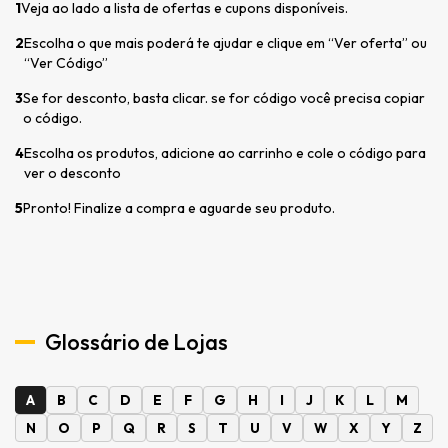
1
Veja ao lado a lista de ofertas e cupons disponíveis.
2
Escolha o que mais poderá te ajudar e clique em “Ver oferta” ou
“Ver Código”
3
Se for desconto, basta clicar. se for código você precisa copiar
o código.
4
Escolha os produtos, adicione ao carrinho e cole o código para
ver o desconto
5
Pronto! Finalize a compra e aguarde seu produto.
Glossário de Lojas
A
B
C
D
E
F
G
H
I
J
K
L
M
N
O
P
Q
R
S
T
U
V
W
X
Y
Z