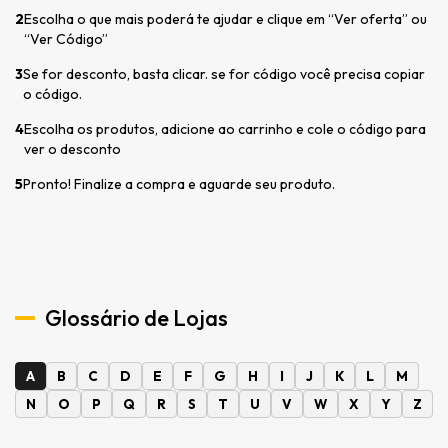
2
Escolha o que mais poderá te ajudar e clique em “Ver oferta” ou
“Ver Código”
3
Se for desconto, basta clicar. se for código você precisa copiar
o código.
4
Escolha os produtos, adicione ao carrinho e cole o código para
ver o desconto
5
Pronto! Finalize a compra e aguarde seu produto.
Glossário de Lojas
A
B
C
D
E
F
G
H
I
J
K
L
M
N
O
P
Q
R
S
T
U
V
W
X
Y
Z