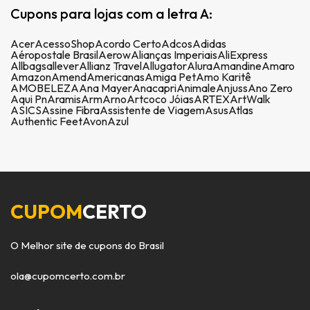
Cupons para lojas com a letra A:
Acer
AcessoShop
Acordo Certo
Adcos
Adidas
Aéropostale Brasil
Aerow
Alianças Imperiais
AliExpress
Allbags
allever
Allianz Travel
Allugator
Alura
Amandine
Amaro
Amazon
Amend
Americanas
Amiga Pet
Amo Karitê
AMOBELEZA
Ana Mayer
Anacapri
Animale
Anjuss
Ano Zero
Aqui Pn
Aramis
Arm
Arno
Artcoco Jóias
ARTEX
ArtWalk
ASICS
Assine Fibra
Assistente de Viagem
Asus
Atlas
Authentic Feet
Avon
Azul
CUPOM
CERTO
O Melhor site de cupons do Brasil
ola@cupomcerto.com.br