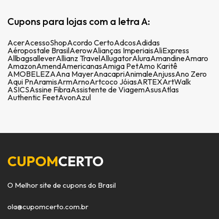
Cupons para lojas com a letra A:
Acer
AcessoShop
Acordo Certo
Adcos
Adidas
Aéropostale Brasil
Aerow
Alianças Imperiais
AliExpress
Allbags
allever
Allianz Travel
Allugator
Alura
Amandine
Amaro
Amazon
Amend
Americanas
Amiga Pet
Amo Karitê
AMOBELEZA
Ana Mayer
Anacapri
Animale
Anjuss
Ano Zero
Aqui Pn
Aramis
Arm
Arno
Artcoco Jóias
ARTEX
ArtWalk
ASICS
Assine Fibra
Assistente de Viagem
Asus
Atlas
Authentic Feet
Avon
Azul
CUPOM
CERTO
O Melhor site de cupons do Brasil
ola@cupomcerto.com.br