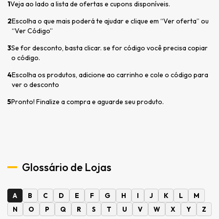
1
Veja ao lado a lista de ofertas e cupons disponíveis.
2
Escolha o que mais poderá te ajudar e clique em “Ver oferta” ou
“Ver Código”
3
Se for desconto, basta clicar. se for código você precisa copiar
o código.
4
Escolha os produtos, adicione ao carrinho e cole o código para
ver o desconto
5
Pronto! Finalize a compra e aguarde seu produto.
Glossário de Lojas
A
B
C
D
E
F
G
H
I
J
K
L
M
N
O
P
Q
R
S
T
U
V
W
X
Y
Z