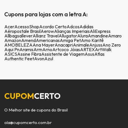
Cupons para lojas com a letra A:
Acer
AcessoShop
Acordo Certo
Adcos
Adidas
Aéropostale Brasil
Aerow
Alianças Imperiais
AliExpress
Allbags
allever
Allianz Travel
Allugator
Alura
Amandine
Amaro
Amazon
Amend
Americanas
Amiga Pet
Amo Karitê
AMOBELEZA
Ana Mayer
Anacapri
Animale
Anjuss
Ano Zero
Aqui Pn
Aramis
Arm
Arno
Artcoco Jóias
ARTEX
ArtWalk
ASICS
Assine Fibra
Assistente de Viagem
Asus
Atlas
Authentic Feet
Avon
Azul
CUPOM
CERTO
O Melhor site de cupons do Brasil
ola@cupomcerto.com.br