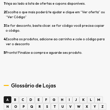
1
Veja ao lado a lista de ofertas e cupons disponíveis.
2
Escolha o que mais poderá te ajudar e clique em “Ver oferta” ou
“Ver Código”
3
Se for desconto, basta clicar. se for código você precisa copiar
o código.
4
Escolha os produtos, adicione ao carrinho e cole o código para
ver o desconto
5
Pronto! Finalize a compra e aguarde seu produto.
Glossário de Lojas
A
B
C
D
E
F
G
H
I
J
K
L
M
N
O
P
Q
R
S
T
U
V
W
X
Y
Z