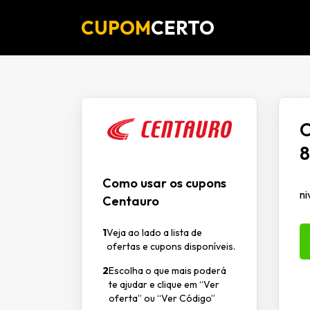
CUPOM
CERTO
O
Como usar os cupons
ni
Centauro
1
Veja ao lado a lista de
ofertas e cupons disponíveis.
2
Escolha o que mais poderá
te ajudar e clique em “Ver
oferta” ou “Ver Código”