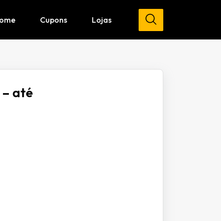
ome
Cupons
Lojas
 – até