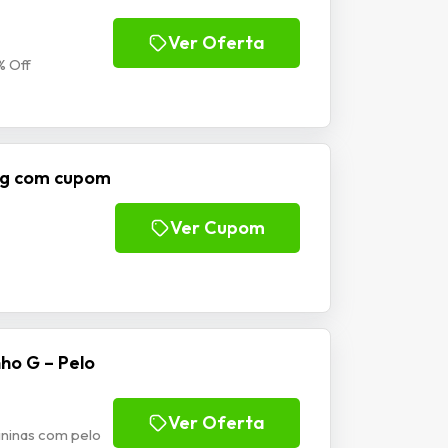
Ver Oferta
% Off
ng com cupom
Ver Cupom
ho G – Pelo
Ver Oferta
ininas com pelo