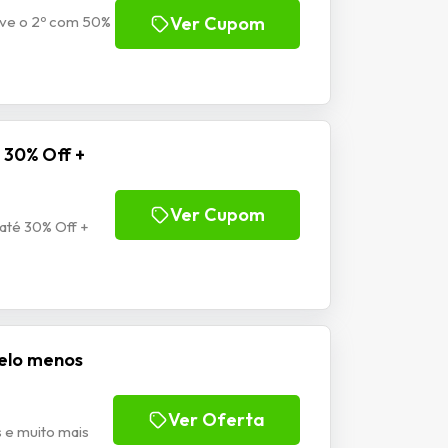
eve o 2º com 50%
Ver Cupom
 30% Off +
Ver Cupom
até 30% Off +
pelo menos
Ver Oferta
 e muito mais