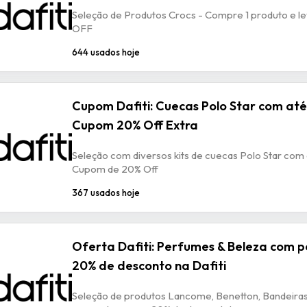
Seleção de Produtos Crocs - Compre 1 produto e l
OFF
644 usados hoje
Cupom Dafiti: Cuecas Polo Star com até
Cupom 20% Off Extra
Seleção com diversos kits de cuecas Polo Star com 
Cupom de 20% Off
367 usados hoje
Oferta Dafiti: Perfumes & Beleza com 
20% de desconto na Dafiti
Seleção de produtos Lancome, Benetton, Bandeiras