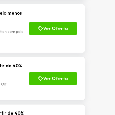
pelo menos
Ver Oferta
ction com pelo
tir de 40%
Ver Oferta
 Off
rtir de 40%