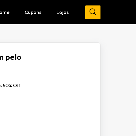
ome
Cupons
Lojas
m pelo
os 50% Off