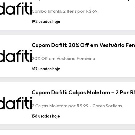
Combo Infantil: 2 Itens por R$ 69!
192 usados hoje
Cupom Dafiti: 20% Off em Vestuário Fem
20% Off em Vestuário Feminino
417 usados hoje
Cupom Dafiti: Calças Moletom – 2 Por R
2 Calças Moletom por R$ 99 - Cores Sortidas
156 usados hoje