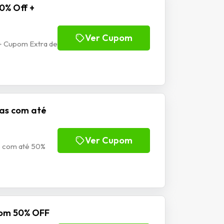
0% Off +
Ver Cupom
+ Cupom Extra de
nas com até
Ver Cupom
s com até 50%
com 50% OFF