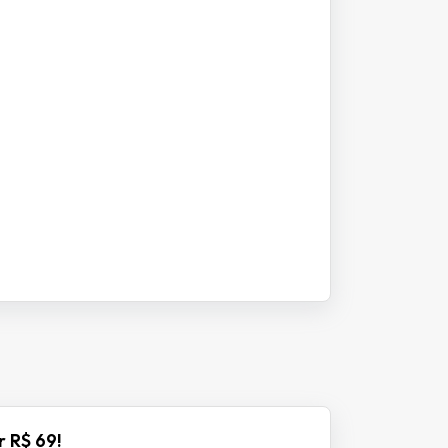
r R$ 69!