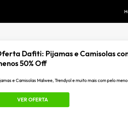
H
ferta Dafiti: Pijamas e Camisolas co
enos 50% Off
jamas e Camisolas Malwee, Trendyol e muito mais com pelo men
VER OFERTA