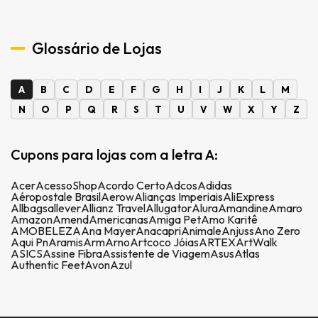
Glossário de Lojas
A
B
C
D
E
F
G
H
I
J
K
L
M
N
O
P
Q
R
S
T
U
V
W
X
Y
Z
Cupons para lojas com a letra A:
Acer
AcessoShop
Acordo Certo
Adcos
Adidas
Aéropostale Brasil
Aerow
Alianças Imperiais
AliExpress
Allbags
allever
Allianz Travel
Allugator
Alura
Amandine
Amaro
Amazon
Amend
Americanas
Amiga Pet
Amo Karitê
AMOBELEZA
Ana Mayer
Anacapri
Animale
Anjuss
Ano Zero
Aqui Pn
Aramis
Arm
Arno
Artcoco Jóias
ARTEX
ArtWalk
ASICS
Assine Fibra
Assistente de Viagem
Asus
Atlas
Authentic Feet
Avon
Azul