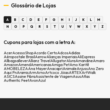
Glossário de Lojas
A
B
C
D
E
F
G
H
I
J
K
L
M
N
O
P
Q
R
S
T
U
V
W
X
Y
Z
Cupons para lojas com a letra A:
Acer
AcessoShop
Acordo Certo
Adcos
Adidas
Aéropostale Brasil
Aerow
Alianças Imperiais
AliExpress
Allbags
allever
Allianz Travel
Allugator
Alura
Amandine
Amaro
Amazon
Amend
Americanas
Amiga Pet
Amo Karitê
AMOBELEZA
Ana Mayer
Anacapri
Animale
Anjuss
Ano Zero
Aqui Pn
Aramis
Arm
Arno
Artcoco Jóias
ARTEX
ArtWalk
ASICS
Assine Fibra
Assistente de Viagem
Asus
Atlas
Authentic Feet
Avon
Azul