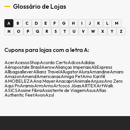
Glossário de Lojas
A
B
C
D
E
F
G
H
I
J
K
L
M
N
O
P
Q
R
S
T
U
V
W
X
Y
Z
Cupons para lojas com a letra A:
Acer
AcessoShop
Acordo Certo
Adcos
Adidas
Aéropostale Brasil
Aerow
Alianças Imperiais
AliExpress
Allbags
allever
Allianz Travel
Allugator
Alura
Amandine
Amaro
Amazon
Amend
Americanas
Amiga Pet
Amo Karitê
AMOBELEZA
Ana Mayer
Anacapri
Animale
Anjuss
Ano Zero
Aqui Pn
Aramis
Arm
Arno
Artcoco Jóias
ARTEX
ArtWalk
ASICS
Assine Fibra
Assistente de Viagem
Asus
Atlas
Authentic Feet
Avon
Azul