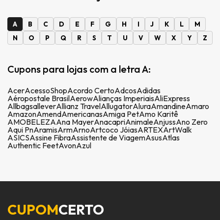
A
B
C
D
E
F
G
H
I
J
K
L
M
N
O
P
Q
R
S
T
U
V
W
X
Y
Z
Cupons para lojas com a letra A:
Acer
AcessoShop
Acordo Certo
Adcos
Adidas
Aéropostale Brasil
Aerow
Alianças Imperiais
AliExpress
Allbags
allever
Allianz Travel
Allugator
Alura
Amandine
Amaro
Amazon
Amend
Americanas
Amiga Pet
Amo Karitê
AMOBELEZA
Ana Mayer
Anacapri
Animale
Anjuss
Ano Zero
Aqui Pn
Aramis
Arm
Arno
Artcoco Jóias
ARTEX
ArtWalk
ASICS
Assine Fibra
Assistente de Viagem
Asus
Atlas
Authentic Feet
Avon
Azul
CUPOM
CERTO