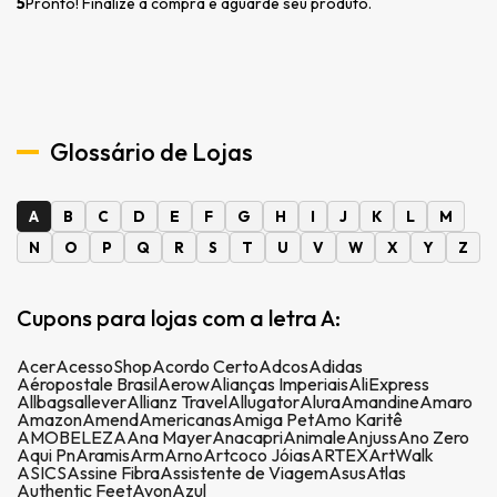
5
Pronto! Finalize a compra e aguarde seu produto.
Glossário de Lojas
A
B
C
D
E
F
G
H
I
J
K
L
M
N
O
P
Q
R
S
T
U
V
W
X
Y
Z
Cupons para lojas com a letra A:
Acer
AcessoShop
Acordo Certo
Adcos
Adidas
Aéropostale Brasil
Aerow
Alianças Imperiais
AliExpress
Allbags
allever
Allianz Travel
Allugator
Alura
Amandine
Amaro
Amazon
Amend
Americanas
Amiga Pet
Amo Karitê
AMOBELEZA
Ana Mayer
Anacapri
Animale
Anjuss
Ano Zero
Aqui Pn
Aramis
Arm
Arno
Artcoco Jóias
ARTEX
ArtWalk
ASICS
Assine Fibra
Assistente de Viagem
Asus
Atlas
Authentic Feet
Avon
Azul