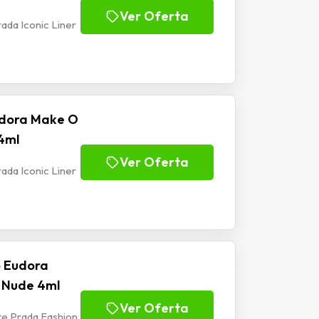
Ver Oferta
da Iconic Liner
udora Make O
.4ml
Ver Oferta
da Iconic Liner
o Eudora
n Nude 4ml
Ver Oferta
e Prada Fashion