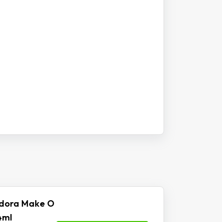
udora Make O
4ml