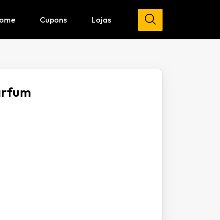
ome
Cupons
Lojas
arfum