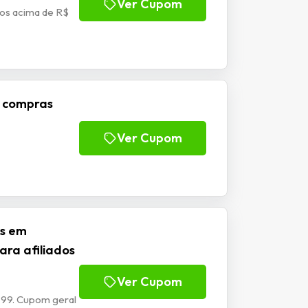
Ver Cupom
nos acima de R$
m compras
Ver Cupom
is em
ara afiliados
Ver Cupom
 99. Cupom geral