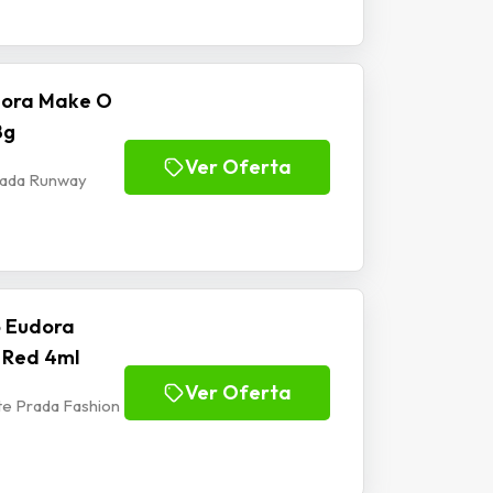
dora Make O
8g
Ver Oferta
rada Runway
o Eudora
 Red 4ml
Ver Oferta
e Prada Fashion