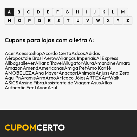
A
B
C
D
E
F
G
H
I
J
K
L
M
N
O
P
Q
R
S
T
U
V
W
X
Y
Z
Cupons para lojas com a letra A:
Acer
AcessoShop
Acordo Certo
Adcos
Adidas
Aéropostale Brasil
Aerow
Alianças Imperiais
AliExpress
Allbags
allever
Allianz Travel
Allugator
Alura
Amandine
Amaro
Amazon
Amend
Americanas
Amiga Pet
Amo Karitê
AMOBELEZA
Ana Mayer
Anacapri
Animale
Anjuss
Ano Zero
Aqui Pn
Aramis
Arm
Arno
Artcoco Jóias
ARTEX
ArtWalk
ASICS
Assine Fibra
Assistente de Viagem
Asus
Atlas
Authentic Feet
Avon
Azul
CUPOM
CERTO