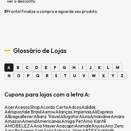
ver o desconto
5
Pronto! Finalize a compra e aguarde seu produto.
Glossário de Lojas
A
B
C
D
E
F
G
H
I
J
K
L
M
N
O
P
Q
R
S
T
U
V
W
X
Y
Z
Cupons para lojas com a letra A:
Acer
AcessoShop
Acordo Certo
Adcos
Adidas
Aéropostale Brasil
Aerow
Alianças Imperiais
AliExpress
Allbags
allever
Allianz Travel
Allugator
Alura
Amandine
Amaro
Amazon
Amend
Americanas
Amiga Pet
Amo Karitê
AMOBELEZA
Ana Mayer
Anacapri
Animale
Anjuss
Ano Zero
Aqui Pn
Aramis
Arm
Arno
Artcoco Jóias
ARTEX
ArtWalk