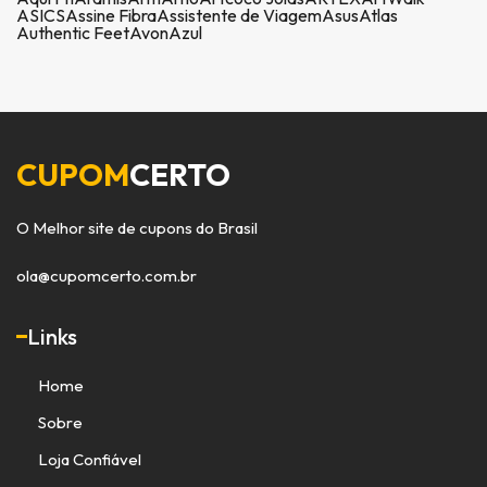
ASICS
Assine Fibra
Assistente de Viagem
Asus
Atlas
Authentic Feet
Avon
Azul
CUPOM
CERTO
O Melhor site de cupons do Brasil
ola@cupomcerto.com.br
Links
Home
Sobre
Loja Confiável