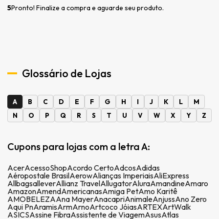
5
Pronto! Finalize a compra e aguarde seu produto.
Glossário de Lojas
A
B
C
D
E
F
G
H
I
J
K
L
M
N
O
P
Q
R
S
T
U
V
W
X
Y
Z
Cupons para lojas com a letra A:
Acer
AcessoShop
Acordo Certo
Adcos
Adidas
Aéropostale Brasil
Aerow
Alianças Imperiais
AliExpress
Allbags
allever
Allianz Travel
Allugator
Alura
Amandine
Amaro
Amazon
Amend
Americanas
Amiga Pet
Amo Karitê
AMOBELEZA
Ana Mayer
Anacapri
Animale
Anjuss
Ano Zero
Aqui Pn
Aramis
Arm
Arno
Artcoco Jóias
ARTEX
ArtWalk
ASICS
Assine Fibra
Assistente de Viagem
Asus
Atlas