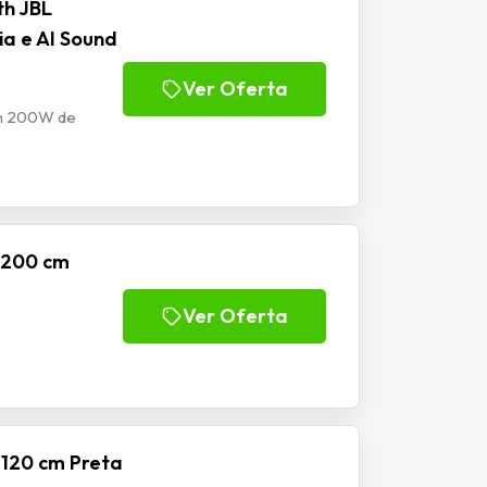
th JBL
a e AI Sound
Ver Oferta
om 200W de
o 200 cm
Ver Oferta
 120 cm Preta