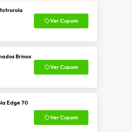
Motrorola
Ver Cupom
nados Brinox
Ver Cupom
la Edge 70
Ver Cupom