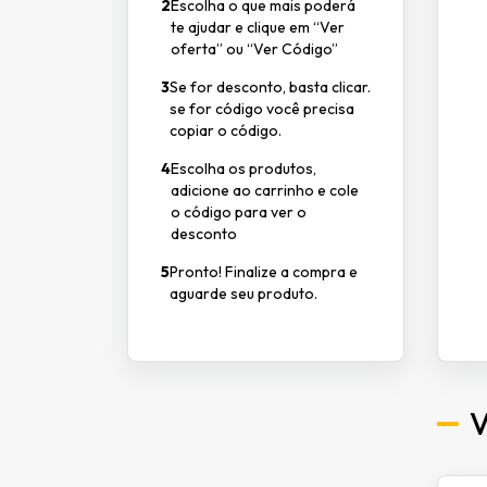
2
Escolha o que mais poderá
te ajudar e clique em “Ver
oferta” ou “Ver Código”
3
Se for desconto, basta clicar.
se for código você precisa
copiar o código.
4
Escolha os produtos,
adicione ao carrinho e cole
o código para ver o
desconto
5
Pronto! Finalize a compra e
aguarde seu produto.
V