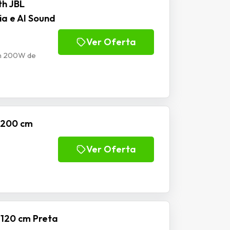
th JBL
a e AI Sound
Ver Oferta
om 200W de
o 200 cm
Ver Oferta
 120 cm Preta