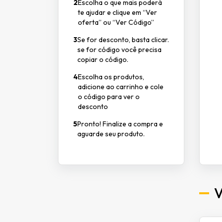
2
Escolha o que mais poderá
te ajudar e clique em “Ver
oferta” ou “Ver Código”
3
Se for desconto, basta clicar.
se for código você precisa
copiar o código.
4
Escolha os produtos,
adicione ao carrinho e cole
o código para ver o
desconto
5
Pronto! Finalize a compra e
aguarde seu produto.
V