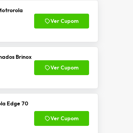
Motrorola
Ver Cupom
nados Brinox
Ver Cupom
la Edge 70
Ver Cupom