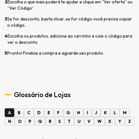
2
Escolha o que mais poderá te ajudar e clique em “Ver oferta” ou
“Ver Código”
3
Se for desconto, basta clicar. se for código você precisa copiar
o código.
4
Escolha os produtos, adicione ao carrinho e cole o código para
ver o desconto
5
Pronto! Finalize a compra e aguarde seu produto.
Glossário de Lojas
A
B
C
D
E
F
G
H
I
J
K
L
M
N
O
P
Q
R
S
T
U
V
W
X
Y
Z