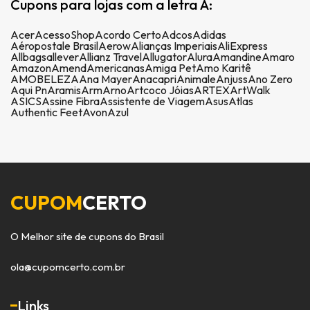
Cupons para lojas com a letra A:
Acer
AcessoShop
Acordo Certo
Adcos
Adidas
Aéropostale Brasil
Aerow
Alianças Imperiais
AliExpress
Allbags
allever
Allianz Travel
Allugator
Alura
Amandine
Amaro
Amazon
Amend
Americanas
Amiga Pet
Amo Karitê
AMOBELEZA
Ana Mayer
Anacapri
Animale
Anjuss
Ano Zero
Aqui Pn
Aramis
Arm
Arno
Artcoco Jóias
ARTEX
ArtWalk
ASICS
Assine Fibra
Assistente de Viagem
Asus
Atlas
Authentic Feet
Avon
Azul
CUPOM
CERTO
O Melhor site de cupons do Brasil
ola@cupomcerto.com.br
Links