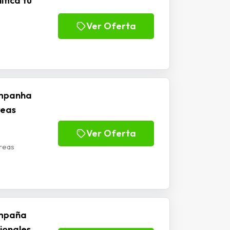
ificá tu
Ver Oferta
ampanha
reas
Ver Oferta
reas
ampaña
ionales