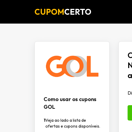
CUPOM
CERTO
O
N
a
Di
Como usar os cupons
GOL
1
Veja ao lado a lista de
ofertas e cupons disponíveis.