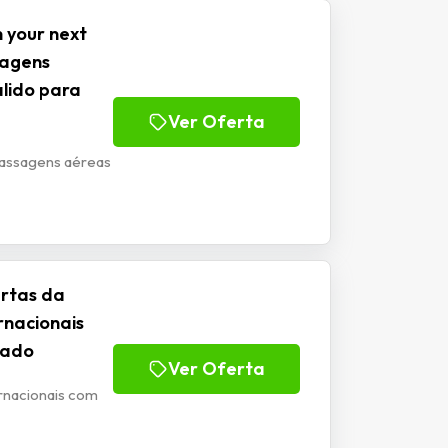
 your next
sagens
álido para
Ver Oferta
 passagens aéreas
ertas da
rnacionais
tado
Ver Oferta
rnacionais com