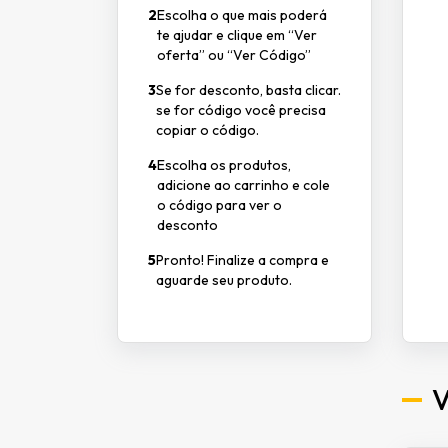
2
Escolha o que mais poderá
te ajudar e clique em “Ver
oferta” ou “Ver Código”
3
Se for desconto, basta clicar.
se for código você precisa
copiar o código.
4
Escolha os produtos,
adicione ao carrinho e cole
o código para ver o
desconto
5
Pronto! Finalize a compra e
aguarde seu produto.
V