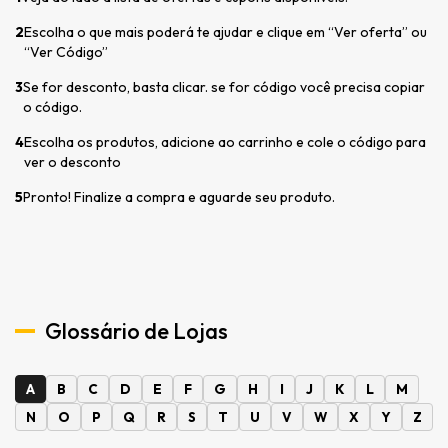
2
Escolha o que mais poderá te ajudar e clique em “Ver oferta” ou
“Ver Código”
3
Se for desconto, basta clicar. se for código você precisa copiar
o código.
4
Escolha os produtos, adicione ao carrinho e cole o código para
ver o desconto
5
Pronto! Finalize a compra e aguarde seu produto.
Glossário de Lojas
A
B
C
D
E
F
G
H
I
J
K
L
M
N
O
P
Q
R
S
T
U
V
W
X
Y
Z