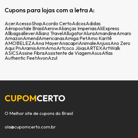
Cupons para lojas com a letra A:
Acer
AcessoShop
Acordo Certo
Adcos
Adidas
Aéropostale Brasil
Aerow
Alianças Imperiais
AliExpress
Allbags
allever
Allianz Travel
Allugator
Alura
Amandine
Amaro
Amazon
Amend
Americanas
Amiga Pet
Amo Karitê
AMOBELEZA
Ana Mayer
Anacapri
Animale
Anjuss
Ano Zero
Aqui Pn
Aramis
Arm
Arno
Artcoco Jóias
ARTEX
ArtWalk
ASICS
Assine Fibra
Assistente de Viagem
Asus
Atlas
Authentic Feet
Avon
Azul
CUPOM
CERTO
O Melhor site de cupons do Brasil
ola@cupomcerto.com.br