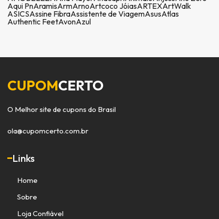
Aqui Pn
Aramis
Arm
Arno
Artcoco Jóias
ARTEX
ArtWalk
ASICS
Assine Fibra
Assistente de Viagem
Asus
Atlas
Authentic Feet
Avon
Azul
CUPOM
CERTO
O Melhor site de cupons do Brasil
ola@cupomcerto.com.br
Links
Home
Sobre
Loja Confiável