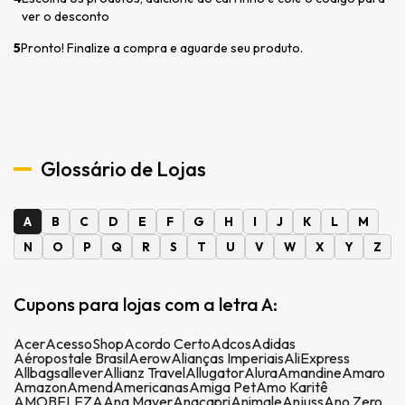
ver o desconto
5
Pronto! Finalize a compra e aguarde seu produto.
Glossário de Lojas
A
B
C
D
E
F
G
H
I
J
K
L
M
N
O
P
Q
R
S
T
U
V
W
X
Y
Z
Cupons para lojas com a letra A:
Acer
AcessoShop
Acordo Certo
Adcos
Adidas
Aéropostale Brasil
Aerow
Alianças Imperiais
AliExpress
Allbags
allever
Allianz Travel
Allugator
Alura
Amandine
Amaro
Amazon
Amend
Americanas
Amiga Pet
Amo Karitê
AMOBELEZA
Ana Mayer
Anacapri
Animale
Anjuss
Ano Zero