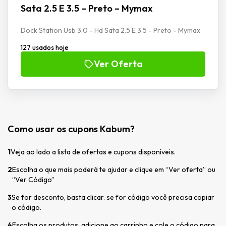
Sata 2.5 E 3.5 – Preto – Mymax
Dock Station Usb 3.0 - Hd Sata 2.5 E 3.5 - Preto - Mymax
127 usados hoje
Ver Oferta
Como usar os cupons Kabum?
1
Veja ao lado a lista de ofertas e cupons disponíveis.
2
Escolha o que mais poderá te ajudar e clique em “Ver oferta” ou
“Ver Código”
3
Se for desconto, basta clicar. se for código você precisa copiar
o código.
4
Escolha os produtos, adicione ao carrinho e cole o código para