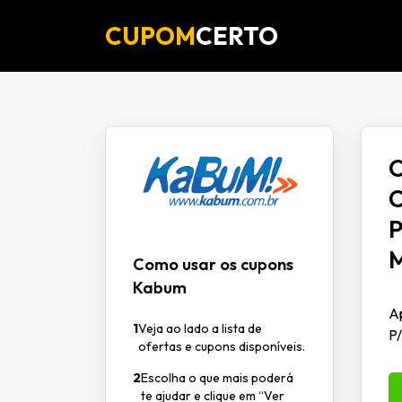
CUPOM
CERTO
O
C
P
Como usar os cupons
Kabum
Ap
1
Veja ao lado a lista de
P
ofertas e cupons disponíveis.
2
Escolha o que mais poderá
te ajudar e clique em “Ver