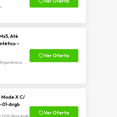
Ver Oferta
b
Mx5, Até
ntético –
Ver Oferta
 Ergonômica,
e Mode X C/
-01-Argb
Ver Oferta
mm 1200 Rpm Argb