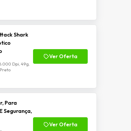
ttack Shark
ptico
o
Ver Oferta
6.000 Dpi, 49g,
 Preto
r, Para
E Segurança,
Ver Oferta