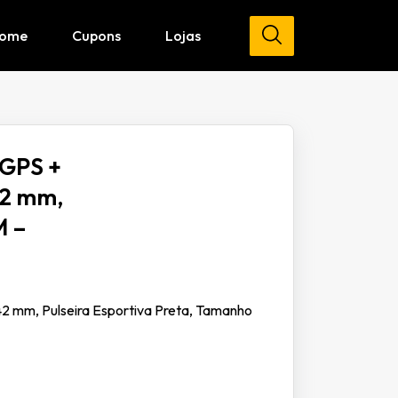
ome
Cupons
Lojas
 GPS +
42 mm,
M –
 42 mm, Pulseira Esportiva Preta, Tamanho