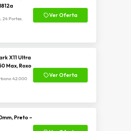
Jl812a
Ver Oferta
, 24 Portas,
rk X11 Ultra
50 Max, Roxo
Ver Oferta
Carbono 42.000
0mm, Preto –