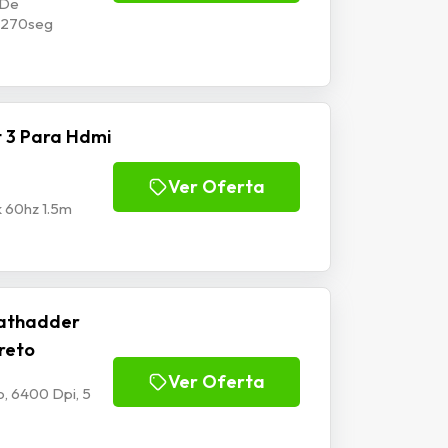
 De
p1270seg
 3 Para Hdmi
Ver Oferta
k 60hz 1.5m
athadder
Preto
Ver Oferta
, 6400 Dpi, 5