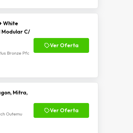
+ White
l Modular C/
Ver Oferta
lus Bronze Pfc
gon, Mitra,
Ver Oferta
itch Outemu