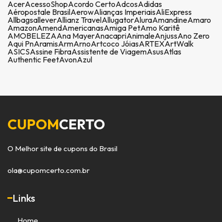
Acer
AcessoShop
Acordo Certo
Adcos
Adidas
Aéropostale Brasil
Aerow
Alianças Imperiais
AliExpress
Allbags
allever
Allianz Travel
Allugator
Alura
Amandine
Amaro
Amazon
Amend
Americanas
Amiga Pet
Amo Karitê
AMOBELEZA
Ana Mayer
Anacapri
Animale
Anjuss
Ano Zero
Aqui Pn
Aramis
Arm
Arno
Artcoco Jóias
ARTEX
ArtWalk
ASICS
Assine Fibra
Assistente de Viagem
Asus
Atlas
Authentic Feet
Avon
Azul
CUPOM
CERTO
O Melhor site de cupons do Brasil
ola@cupomcerto.com.br
Links
Home