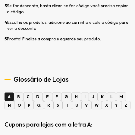
3
Se for desconto, basta clicar. se for código você precisa copiar
o código.
4
Escolha os produtos, adicione ao carrinho e cole o código para
ver o desconto
5
Pronto! Finalize a compra e aguarde seu produto.
Glossário de Lojas
A
B
C
D
E
F
G
H
I
J
K
L
M
N
O
P
Q
R
S
T
U
V
W
X
Y
Z
Cupons para lojas com a letra A: