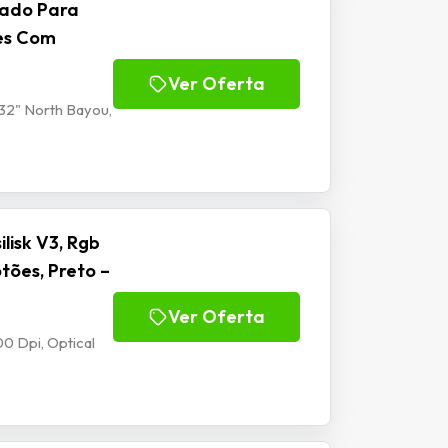
lado Para
tes Com
Ver Oferta
32" North Bayou,
isk V3, Rgb
tões, Preto –
Ver Oferta
0 Dpi, Optical