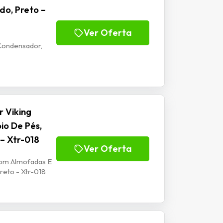
do, Preto –
Ver Oferta
Condensador,
 Viking
io De Pés,
 – Xtr-018
Ver Oferta
Com Almofadas E
reto - Xtr-018