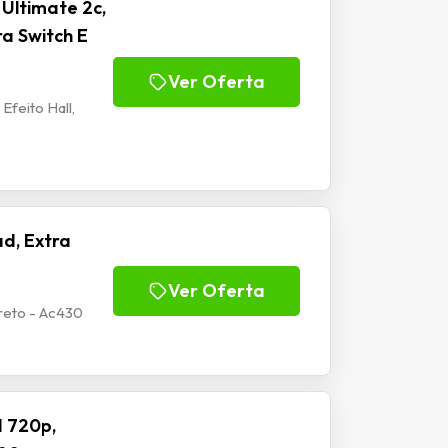
Ultimate 2c,
ra Switch E
Ver Oferta
Efeito Hall,
d, Extra
Ver Oferta
reto - Ac430
 720p,