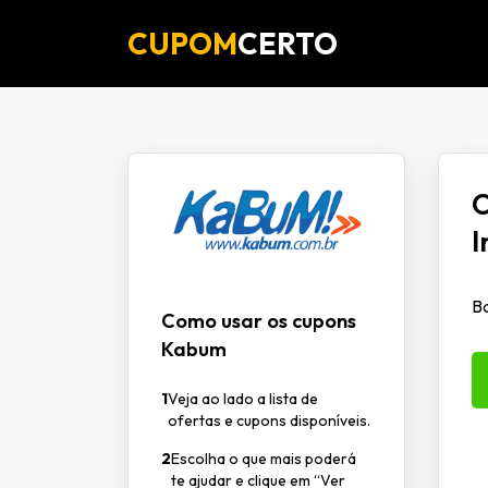
CUPOM
CERTO
O
I
Ba
Como usar os cupons
Kabum
1
Veja ao lado a lista de
ofertas e cupons disponíveis.
2
Escolha o que mais poderá
te ajudar e clique em “Ver