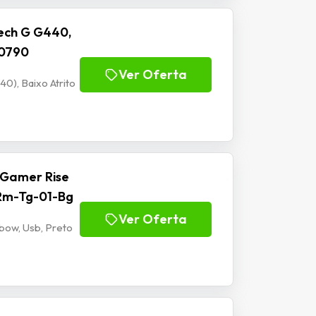
ech G G440,
00790
Ver Oferta
), Baixo Atrito
 Gamer Rise
 Rm-Tg-01-Bg
Ver Oferta
bow, Usb, Preto