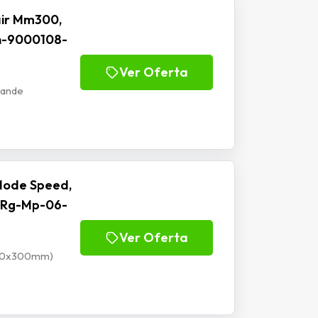
ir Mm300,
h-9000108-
Ver Oferta
rande
Mode Speed,
 Rg-Mp-06-
Ver Oferta
900x300mm)