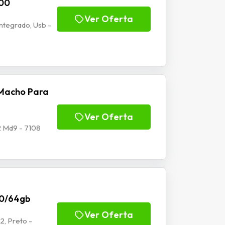
100
Ver Oferta
tegrado, Usb -
Macho Para
Ver Oferta
 Md9 - 7108
70/64gb
Ver Oferta
2, Preto -