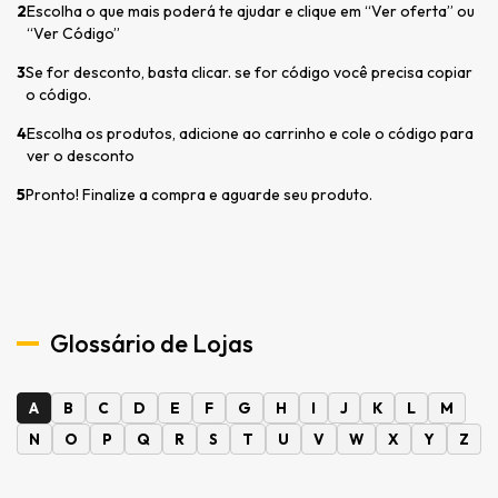
2
Escolha o que mais poderá te ajudar e clique em “Ver oferta” ou
“Ver Código”
3
Se for desconto, basta clicar. se for código você precisa copiar
o código.
4
Escolha os produtos, adicione ao carrinho e cole o código para
ver o desconto
5
Pronto! Finalize a compra e aguarde seu produto.
Glossário de Lojas
A
B
C
D
E
F
G
H
I
J
K
L
M
N
O
P
Q
R
S
T
U
V
W
X
Y
Z