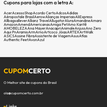
Cupons para lojas com a letra A:
Acer
AcessoShop
Acordo Certo
Adcos
Adidas
Aéropostale Brasil
Aerow
Alianças Imperiais
AliExpress
Allbags
allever
Allianz Travel
Allugator
Alura
Amandine
Amaro
Amazon
Amend
Americanas
Amiga Pet
Amo Karitê
AMOBELEZA
Ana Mayer
Anacapri
Animale
Anjuss
Ano Zero
Aqui Pn
Aramis
Arm
Arno
Artcoco Jóias
ARTEX
ArtWalk
ASICS
Assine Fibra
Assistente de Viagem
Asus
Atlas
Authentic Feet
Avon
Azul
CUPOM
CERTO
O Melhor site de cupons do Brasil
ola@cupomcerto.com.br
Links