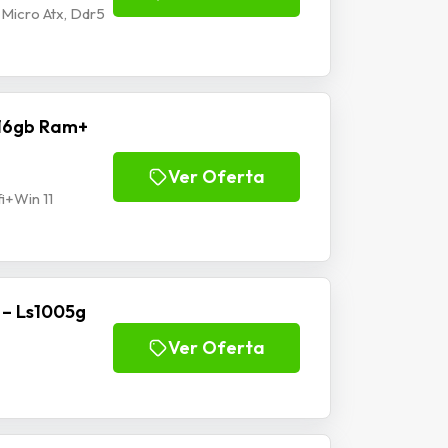
Micro Atx, Ddr5
 16gb Ram+
Ver Oferta
i+Win 11
 – Ls1005g
Ver Oferta