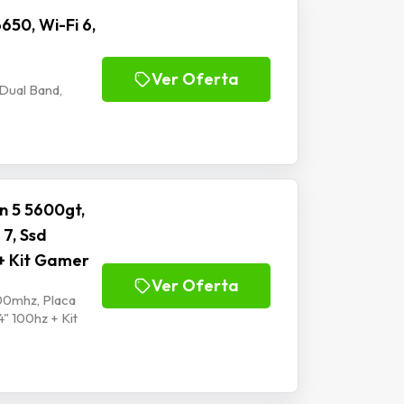
650, Wi-Fi 6,
Ver Oferta
 Dual Band,
n 5 5600gt,
7, Ssd
+ Kit Gamer
Ver Oferta
00mhz, Placa
" 100hz + Kit