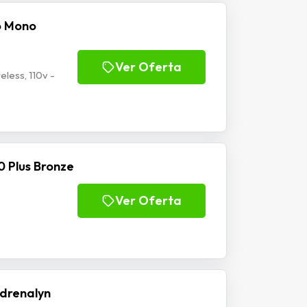
o Mono
Ver Oferta
less, 110v -
 Plus Bronze
Ver Oferta
drenalyn