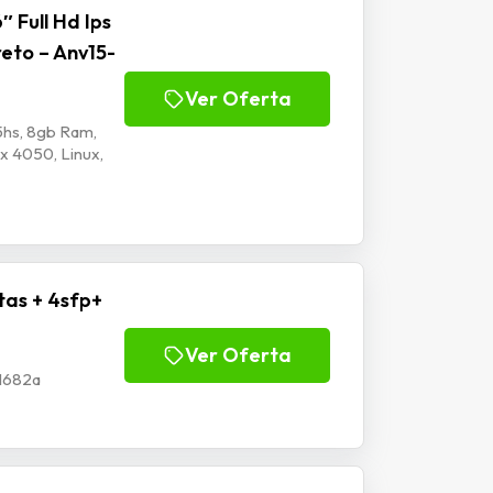
″ Full Hd Ips
reto – Anv15-
Ver Oferta
hs, 8gb Ram,
tx 4050, Linux,
tas + 4sfp+
Ver Oferta
Jl682a