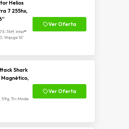
or Helios
tra 7 255hx,
6″
Ver Oferta
3-76tf, Intel®
0, Wqxga 16"
ttack Shark
 Magnético,
Ver Oferta
 59g, Tri-Mode