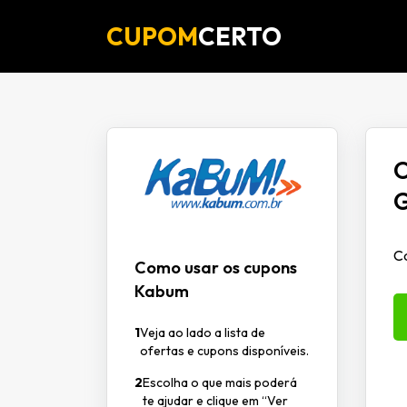
CUPOM
CERTO
O
G
Ca
Como usar os cupons
Kabum
1
Veja ao lado a lista de
ofertas e cupons disponíveis.
2
Escolha o que mais poderá
te ajudar e clique em “Ver