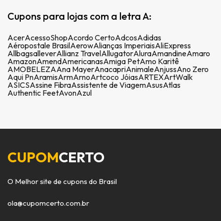
Cupons para lojas com a letra A:
Acer
AcessoShop
Acordo Certo
Adcos
Adidas
Aéropostale Brasil
Aerow
Alianças Imperiais
AliExpress
Allbags
allever
Allianz Travel
Allugator
Alura
Amandine
Amaro
Amazon
Amend
Americanas
Amiga Pet
Amo Karitê
AMOBELEZA
Ana Mayer
Anacapri
Animale
Anjuss
Ano Zero
Aqui Pn
Aramis
Arm
Arno
Artcoco Jóias
ARTEX
ArtWalk
ASICS
Assine Fibra
Assistente de Viagem
Asus
Atlas
Authentic Feet
Avon
Azul
CUPOM
CERTO
O Melhor site de cupons do Brasil
ola@cupomcerto.com.br