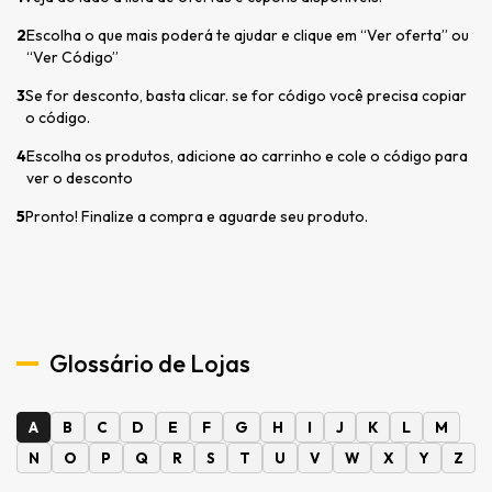
2
Escolha o que mais poderá te ajudar e clique em “Ver oferta” ou
“Ver Código”
3
Se for desconto, basta clicar. se for código você precisa copiar
o código.
4
Escolha os produtos, adicione ao carrinho e cole o código para
ver o desconto
5
Pronto! Finalize a compra e aguarde seu produto.
Glossário de Lojas
A
B
C
D
E
F
G
H
I
J
K
L
M
N
O
P
Q
R
S
T
U
V
W
X
Y
Z