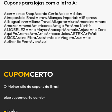
Cupons para lojas com a letra A:
Acer
AcessoShop
Acordo Certo
Adcos
Adidas
Aéropostale Brasil
Aerow
Alianças Imperiais
AliExpress
Allbags
allever
Allianz Travel
Allugator
Alura
Amandine
Amaro
Amazon
Amend
Americanas
Amiga Pet
Amo Karitê
AMOBELEZA
Ana Mayer
Anacapri
Animale
Anjuss
Ano Zero
Aqui Pn
Aramis
Arm
Arno
Artcoco Jóias
ARTEX
ArtWalk
ASICS
Assine Fibra
Assistente de Viagem
Asus
Atlas
Authentic Feet
Avon
Azul
CUPOM
CERTO
O Melhor site de cupons do Brasil
ola@cupomcerto.com.br
Links