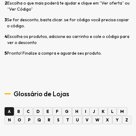
2
Escolha o que mais poderá te ajudar e clique em “Ver oferta” ou
“Ver Código”
3
Se for desconto, basta clicar. se for código você precisa copiar
o código.
4
Escolha os produtos, adicione ao carrinho e cole o código para
ver o desconto
5
Pronto! Finalize a compra e aguarde seu produto.
Glossário de Lojas
A
B
C
D
E
F
G
H
I
J
K
L
M
N
O
P
Q
R
S
T
U
V
W
X
Y
Z