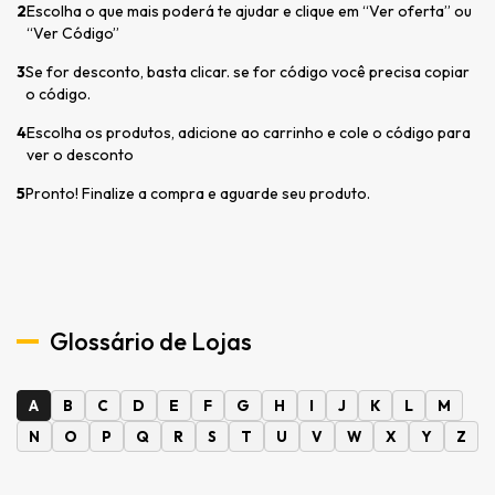
2
Escolha o que mais poderá te ajudar e clique em “Ver oferta” ou
“Ver Código”
3
Se for desconto, basta clicar. se for código você precisa copiar
o código.
4
Escolha os produtos, adicione ao carrinho e cole o código para
ver o desconto
5
Pronto! Finalize a compra e aguarde seu produto.
Glossário de Lojas
A
B
C
D
E
F
G
H
I
J
K
L
M
N
O
P
Q
R
S
T
U
V
W
X
Y
Z