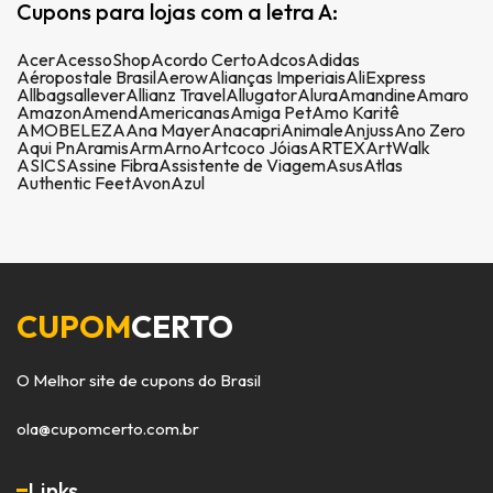
Cupons para lojas com a letra A:
Acer
AcessoShop
Acordo Certo
Adcos
Adidas
Aéropostale Brasil
Aerow
Alianças Imperiais
AliExpress
Allbags
allever
Allianz Travel
Allugator
Alura
Amandine
Amaro
Amazon
Amend
Americanas
Amiga Pet
Amo Karitê
AMOBELEZA
Ana Mayer
Anacapri
Animale
Anjuss
Ano Zero
Aqui Pn
Aramis
Arm
Arno
Artcoco Jóias
ARTEX
ArtWalk
ASICS
Assine Fibra
Assistente de Viagem
Asus
Atlas
Authentic Feet
Avon
Azul
CUPOM
CERTO
O Melhor site de cupons do Brasil
ola@cupomcerto.com.br
Links