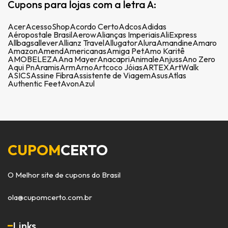
Cupons para lojas com a letra A:
Acer
AcessoShop
Acordo Certo
Adcos
Adidas
Aéropostale Brasil
Aerow
Alianças Imperiais
AliExpress
Allbags
allever
Allianz Travel
Allugator
Alura
Amandine
Amaro
Amazon
Amend
Americanas
Amiga Pet
Amo Karitê
AMOBELEZA
Ana Mayer
Anacapri
Animale
Anjuss
Ano Zero
Aqui Pn
Aramis
Arm
Arno
Artcoco Jóias
ARTEX
ArtWalk
ASICS
Assine Fibra
Assistente de Viagem
Asus
Atlas
Authentic Feet
Avon
Azul
CUPOM
CERTO
O Melhor site de cupons do Brasil
ola@cupomcerto.com.br
Links