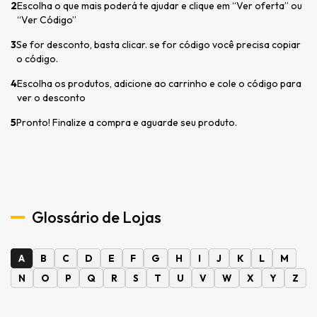
2
Escolha o que mais poderá te ajudar e clique em “Ver oferta” ou
“Ver Código”
3
Se for desconto, basta clicar. se for código você precisa copiar
o código.
4
Escolha os produtos, adicione ao carrinho e cole o código para
ver o desconto
5
Pronto! Finalize a compra e aguarde seu produto.
Glossário de Lojas
A
B
C
D
E
F
G
H
I
J
K
L
M
N
O
P
Q
R
S
T
U
V
W
X
Y
Z