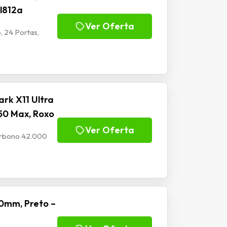
Jl812a
Ver Oferta
, 24 Portas,
rk X11 Ultra
50 Max, Roxo
Ver Oferta
Carbono 42.000
0mm, Preto –