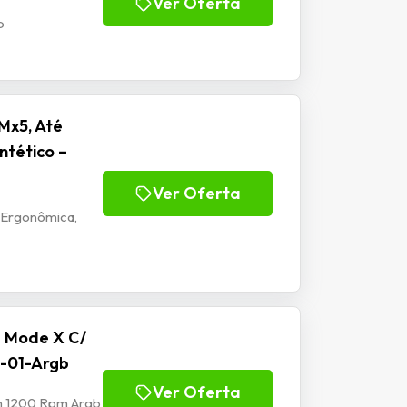
Ver Oferta
b
Mx5, Até
ntético –
Ver Oferta
 Ergonômica,
e Mode X C/
-01-Argb
Ver Oferta
mm 1200 Rpm Argb