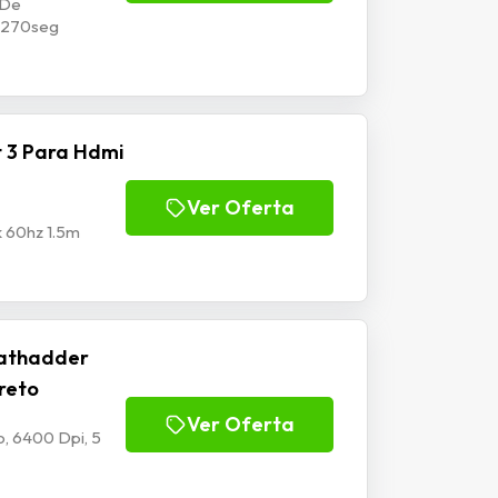
 De
p1270seg
 3 Para Hdmi
Ver Oferta
k 60hz 1.5m
athadder
Preto
Ver Oferta
, 6400 Dpi, 5