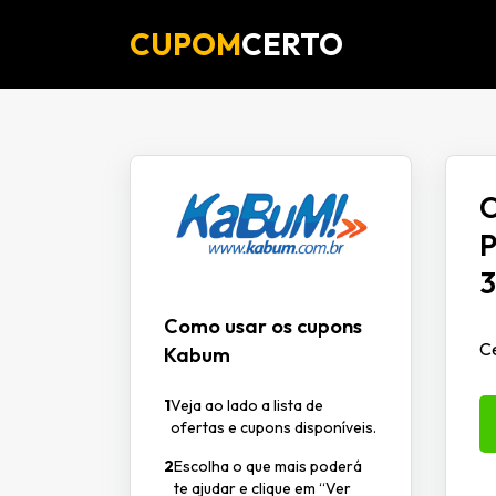
CUPOM
CERTO
O
P
3
Como usar os cupons
Ce
Kabum
1
Veja ao lado a lista de
ofertas e cupons disponíveis.
2
Escolha o que mais poderá
te ajudar e clique em “Ver