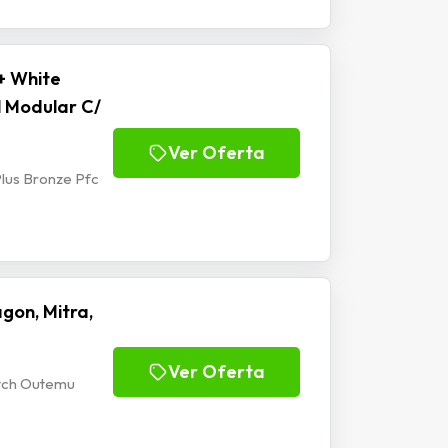
+ White
l Modular C/
Ver Oferta
lus Bronze Pfc
gon, Mitra,
Ver Oferta
itch Outemu