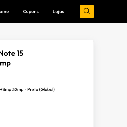
ome
Cupons
Lojas
Note 15
8mp
+8mp 32mp - Preto (Global)