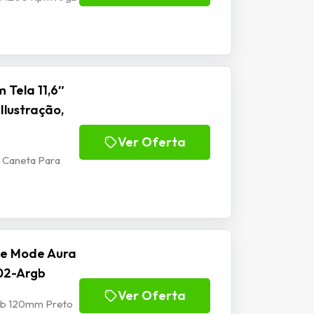
 Tela 11,6″
Ilustração,
Ver Oferta
m Caneta Para
se Mode Aura
02-Argb
Ver Oferta
rgb 120mm Preto