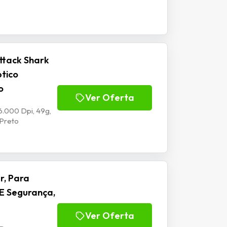
ttack Shark
ptico
o
Ver Oferta
6.000 Dpi, 49g,
 Preto
r, Para
E Segurança,
Ver Oferta