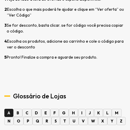
2
Escolha o que mais poderá te ajudar e clique em “Ver oferta” ou
“Ver Código”
3
Se for desconto, basta clicar. se for código você precisa copiar
o código.
4
Escolha os produtos, adicione ao carrinho e cole o código para
ver o desconto
5
Pronto! Finalize a compra e aguarde seu produto.
Glossário de Lojas
A
B
C
D
E
F
G
H
I
J
K
L
M
N
O
P
Q
R
S
T
U
V
W
X
Y
Z