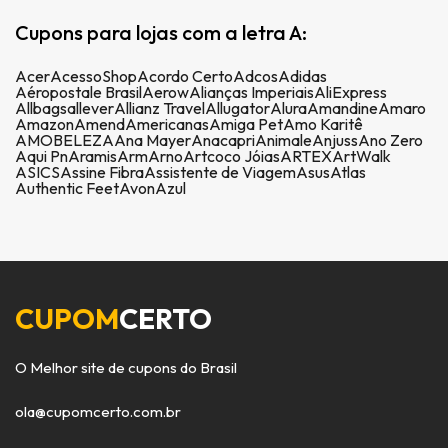
Cupons para lojas com a letra A:
Acer
AcessoShop
Acordo Certo
Adcos
Adidas
Aéropostale Brasil
Aerow
Alianças Imperiais
AliExpress
Allbags
allever
Allianz Travel
Allugator
Alura
Amandine
Amaro
Amazon
Amend
Americanas
Amiga Pet
Amo Karitê
AMOBELEZA
Ana Mayer
Anacapri
Animale
Anjuss
Ano Zero
Aqui Pn
Aramis
Arm
Arno
Artcoco Jóias
ARTEX
ArtWalk
ASICS
Assine Fibra
Assistente de Viagem
Asus
Atlas
Authentic Feet
Avon
Azul
CUPOM
CERTO
O Melhor site de cupons do Brasil
ola@cupomcerto.com.br