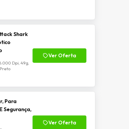
ttack Shark
ptico
o
Ver Oferta
6.000 Dpi, 49g,
 Preto
r, Para
E Segurança,
Ver Oferta