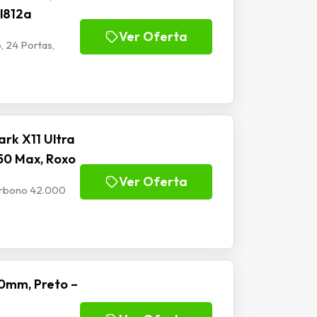
Jl812a
Ver Oferta
, 24 Portas,
rk X11 Ultra
50 Max, Roxo
Ver Oferta
Carbono 42.000
0mm, Preto –