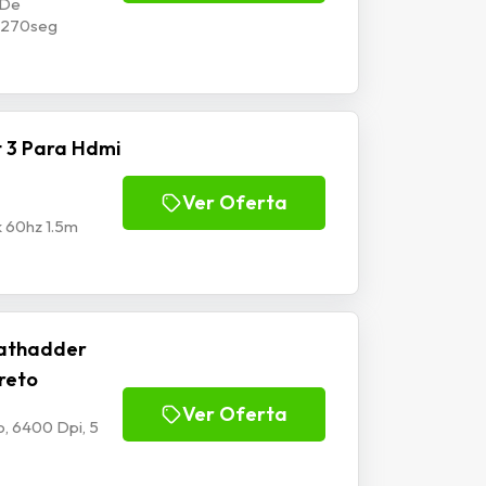
 De
p1270seg
 3 Para Hdmi
Ver Oferta
k 60hz 1.5m
athadder
Preto
Ver Oferta
, 6400 Dpi, 5