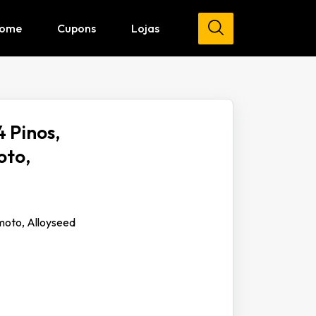
ome
Cupons
Lojas
 Pinos,
oto,
moto, Alloyseed