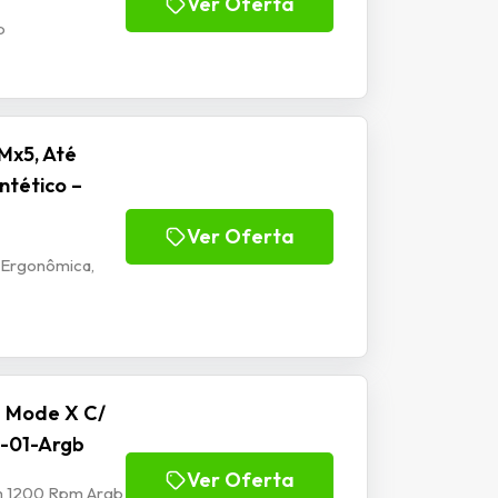
Ver Oferta
b
Mx5, Até
ntético –
Ver Oferta
 Ergonômica,
e Mode X C/
-01-Argb
Ver Oferta
mm 1200 Rpm Argb