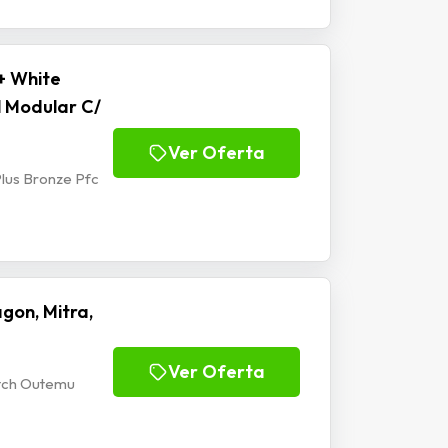
+ White
l Modular C/
Ver Oferta
lus Bronze Pfc
gon, Mitra,
Ver Oferta
itch Outemu