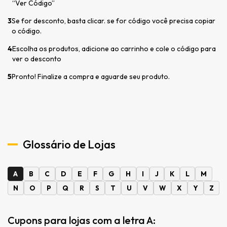
“Ver Código”
3
Se for desconto, basta clicar. se for código você precisa copiar
o código.
4
Escolha os produtos, adicione ao carrinho e cole o código para
ver o desconto
5
Pronto! Finalize a compra e aguarde seu produto.
Glossário de Lojas
A
B
C
D
E
F
G
H
I
J
K
L
M
N
O
P
Q
R
S
T
U
V
W
X
Y
Z
Cupons para lojas com a letra A: