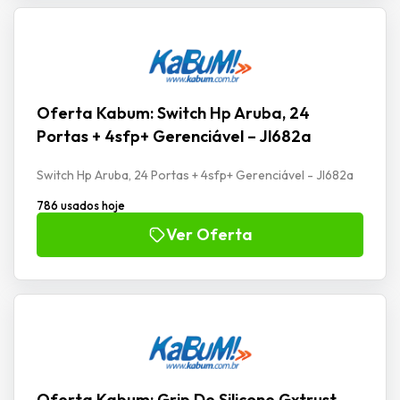
Oferta Kabum: Switch Hp Aruba, 24
Portas + 4sfp+ Gerenciável – Jl682a
Switch Hp Aruba, 24 Portas + 4sfp+ Gerenciável - Jl682a
786 usados hoje
Ver Oferta
Oferta Kabum: Grip De Silicone Gxtrust