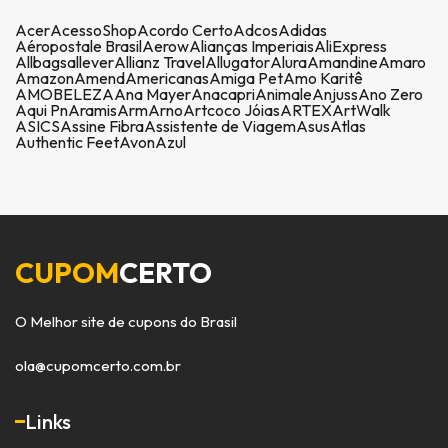
Acer
AcessoShop
Acordo Certo
Adcos
Adidas
Aéropostale Brasil
Aerow
Alianças Imperiais
AliExpress
Allbags
allever
Allianz Travel
Allugator
Alura
Amandine
Amaro
Amazon
Amend
Americanas
Amiga Pet
Amo Karitê
AMOBELEZA
Ana Mayer
Anacapri
Animale
Anjuss
Ano Zero
Aqui Pn
Aramis
Arm
Arno
Artcoco Jóias
ARTEX
ArtWalk
ASICS
Assine Fibra
Assistente de Viagem
Asus
Atlas
Authentic Feet
Avon
Azul
CUPOM
CERTO
O Melhor site de cupons do Brasil
ola@cupomcerto.com.br
Links