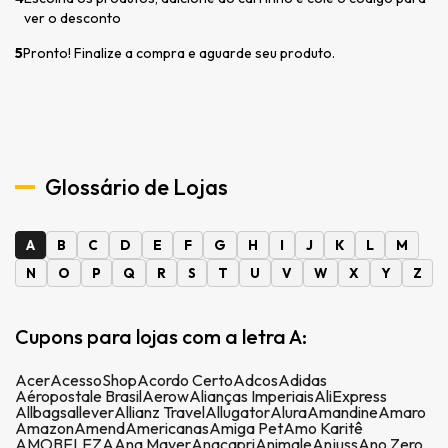
ver o desconto
5
Pronto! Finalize a compra e aguarde seu produto.
Glossário de Lojas
A
B
C
D
E
F
G
H
I
J
K
L
M
N
O
P
Q
R
S
T
U
V
W
X
Y
Z
Cupons para lojas com a letra A:
Acer
AcessoShop
Acordo Certo
Adcos
Adidas
Aéropostale Brasil
Aerow
Alianças Imperiais
AliExpress
Allbags
allever
Allianz Travel
Allugator
Alura
Amandine
Amaro
Amazon
Amend
Americanas
Amiga Pet
Amo Karitê
AMOBELEZA
Ana Mayer
Anacapri
Animale
Anjuss
Ano Zero