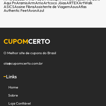
Aqui Pn
Aramis
Arm
Arno
Artcoco Jóias
ARTEX
ArtWalk
ASICS
Assine Fibra
Assistente de Viagem
Asus
Atlas
Authentic Feet
Avon
Azul
CUPOM
CERTO
O Melhor site de cupons do Brasil
ola@cupomcerto.com.br
Links
Home
Sobre
Loja Confiável