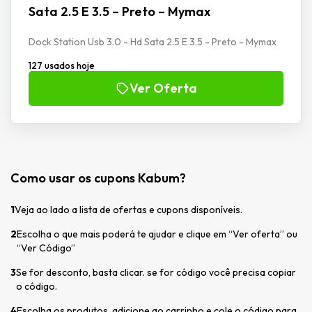
Sata 2.5 E 3.5 – Preto – Mymax
Dock Station Usb 3.0 - Hd Sata 2.5 E 3.5 - Preto - Mymax
127 usados hoje
Ver Oferta
Como usar os cupons Kabum?
1
Veja ao lado a lista de ofertas e cupons disponíveis.
2
Escolha o que mais poderá te ajudar e clique em “Ver oferta” ou
“Ver Código”
3
Se for desconto, basta clicar. se for código você precisa copiar
o código.
4
Escolha os produtos, adicione ao carrinho e cole o código para