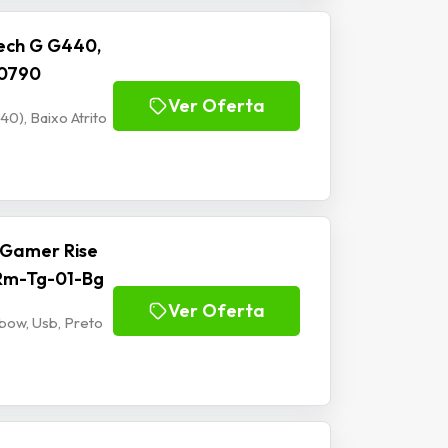
ech G G440,
00790
Ver Oferta
), Baixo Atrito
 Gamer Rise
 Rm-Tg-01-Bg
Ver Oferta
bow, Usb, Preto