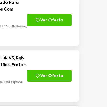
lado Para
tes Com
Ver Oferta
32" North Bayou,
isk V3, Rgb
tões, Preto –
Ver Oferta
0 Dpi, Optical