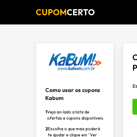
CUPOM
CERTO
O
P
Es
Como usar os cupons
Kabum
1
Veja ao lado a lista de
ofertas e cupons disponíveis.
2
Escolha o que mais poderá
te ajudar e clique em “Ver