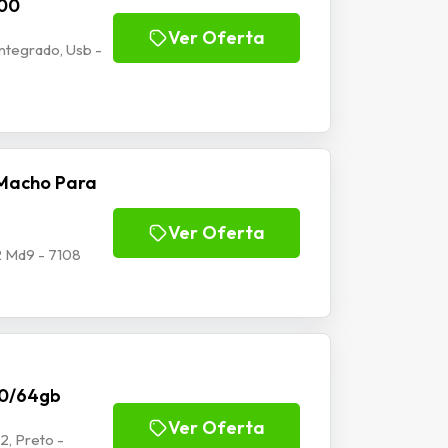
100
Ver Oferta
tegrado, Usb -
Macho Para
Ver Oferta
 Md9 - 7108
70/64gb
Ver Oferta
2, Preto -