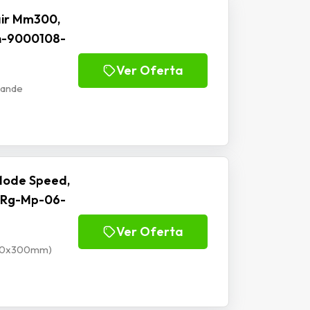
ir Mm300,
h-9000108-
Ver Oferta
rande
Mode Speed,
 Rg-Mp-06-
Ver Oferta
900x300mm)