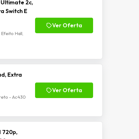
Ultimate 2c,
ra Switch E
Ver Oferta
Efeito Hall,
d, Extra
Ver Oferta
reto - Ac430
 720p,