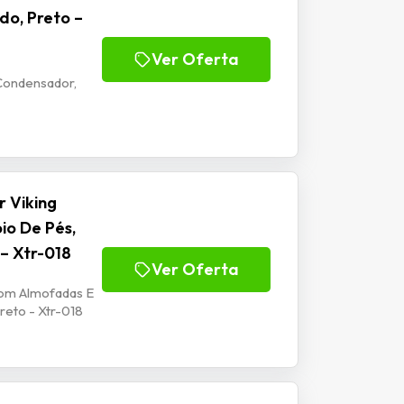
do, Preto –
Ver Oferta
Condensador,
 Viking
io De Pés,
 – Xtr-018
Ver Oferta
Com Almofadas E
reto - Xtr-018