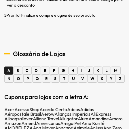
ver o desconto
5
Pronto! Finalize a compra e aguarde seu produto.
Glossário de Lojas
A
B
C
D
E
F
G
H
I
J
K
L
M
N
O
P
Q
R
S
T
U
V
W
X
Y
Z
Cupons para lojas com a letra A:
Acer
AcessoShop
Acordo Certo
Adcos
Adidas
Aéropostale Brasil
Aerow
Alianças Imperiais
AliExpress
Allbags
allever
Allianz Travel
Allugator
Alura
Amandine
Amaro
Amazon
Amend
Americanas
Amiga Pet
Amo Karitê
AMOBELEZA
Ana Mayer
Anacapri
Animale
Anjuss
Ano Zero