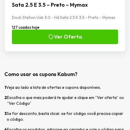
Sata 2.5 E 3.5 – Preto – Mymax
Dock Station Usb 3.0 - Hd Sata 2.5 E 3.5 - Preto - Mymax
127 usados hoje
Ver Oferta
Como usar os cupons Kabum?
1
Veja ao lado a lista de ofertas e cupons disponíveis.
2
Escolha o que mais poderá te ajudar e clique em “Ver oferta” ou
“Ver Código”
3
Se for desconto, basta clicar. se for código você precisa copiar
o código.
4
Escolha os produtos, adicione ao carrinho e cole o código para