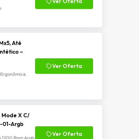
Ver Oferta
b
Mx5, Até
ntético –
Ver Oferta
 Ergonômica,
e Mode X C/
-01-Argb
Ver Oferta
mm 1200 Rpm Argb