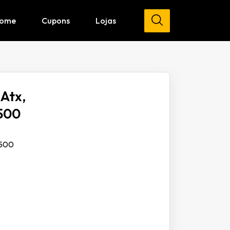
ome
Cupons
Lojas
Atx,
/500
/500