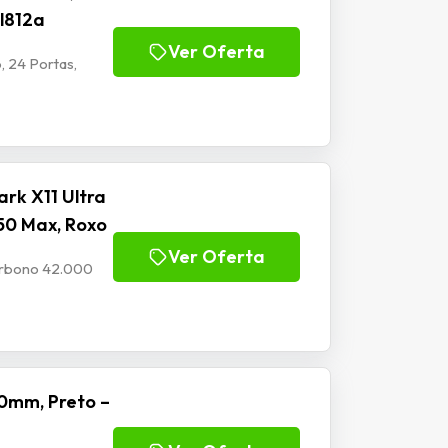
Jl812a
Ver Oferta
, 24 Portas,
rk X11 Ultra
50 Max, Roxo
Ver Oferta
Carbono 42.000
0mm, Preto –