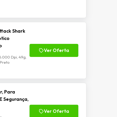
ttack Shark
ptico
o
Ver Oferta
6.000 Dpi, 49g,
 Preto
r, Para
E Segurança,
Ver Oferta