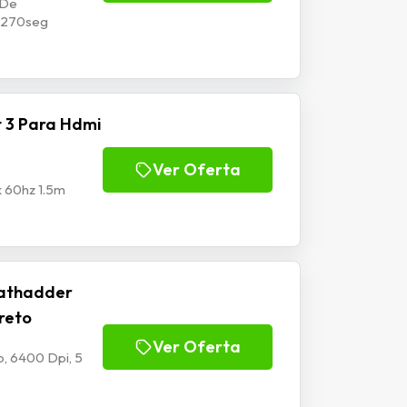
 De
p1270seg
 3 Para Hdmi
Ver Oferta
k 60hz 1.5m
athadder
Preto
Ver Oferta
, 6400 Dpi, 5