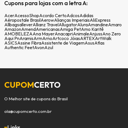
Cupons para lojas com a letra A:
Acer
AcessoShop
Acordo Certo
Adcos
Adidas
Aéropostale Brasil
Aerow
Alianças Imperiais
AliExpress
Allbags
allever
Allianz Travel
Allugator
Alura
Amandine
Amaro
Amazon
Amend
Americanas
Amiga Pet
Amo Karitê
AMOBELEZA
Ana Mayer
Anacapri
Animale
Anjuss
Ano Zero
Aqui Pn
Aramis
Arm
Arno
Artcoco Jóias
ARTEX
ArtWalk
ASICS
Assine Fibra
Assistente de Viagem
Asus
Atlas
Authentic Feet
Avon
Azul
CUPOM
CERTO
O Melhor site de cupons do Brasil
ola@cupomcerto.com.br
Links