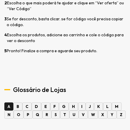
2
Escolha o que mais poderá te ajudar e clique em “Ver oferta” ou
“Ver Código”
3
Se for desconto, basta clicar. se for código você precisa copiar
o código.
4
Escolha os produtos, adicione ao carrinho e cole o código para
ver o desconto
5
Pronto! Finalize a compra e aguarde seu produto.
Glossário de Lojas
A
B
C
D
E
F
G
H
I
J
K
L
M
N
O
P
Q
R
S
T
U
V
W
X
Y
Z