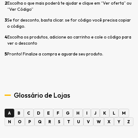
2
Escolha o que mais poderá te ajudar e clique em “Ver oferta” ou
“Ver Código”
3
Se for desconto, basta clicar. se for código você precisa copiar
o código.
4
Escolha os produtos, adicione ao carrinho e cole o código para
ver o desconto
5
Pronto! Finalize a compra e aguarde seu produto.
Glossário de Lojas
A
B
C
D
E
F
G
H
I
J
K
L
M
N
O
P
Q
R
S
T
U
V
W
X
Y
Z