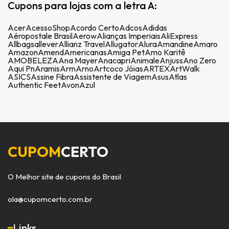
Cupons para lojas com a letra A:
Acer
AcessoShop
Acordo Certo
Adcos
Adidas
Aéropostale Brasil
Aerow
Alianças Imperiais
AliExpress
Allbags
allever
Allianz Travel
Allugator
Alura
Amandine
Amaro
Amazon
Amend
Americanas
Amiga Pet
Amo Karitê
AMOBELEZA
Ana Mayer
Anacapri
Animale
Anjuss
Ano Zero
Aqui Pn
Aramis
Arm
Arno
Artcoco Jóias
ARTEX
ArtWalk
ASICS
Assine Fibra
Assistente de Viagem
Asus
Atlas
Authentic Feet
Avon
Azul
CUPOM
CERTO
O Melhor site de cupons do Brasil
ola@cupomcerto.com.br
Links