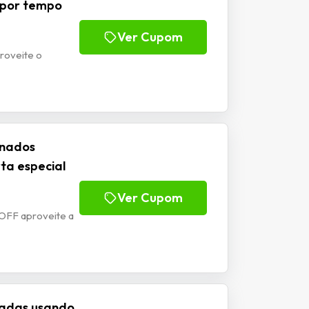
 por tempo
Ver Cupom
roveite o
onados
ta especial
Ver Cupom
OFF aproveite a
nadas usando