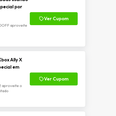
pecial por
Ver Cupom
10OFF aproveite
box Ally X
pecial em
Ver Cupom
 aproveite o
itado