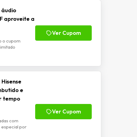
 áudio
 aproveite a
Ver Cupom
do o cupom
imitado
 Hisense
butido e
or tempo
Ver Cupom
adas com
 especial por