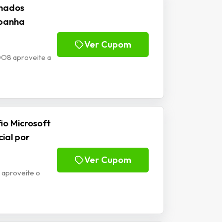
onados
mpanha
Ver Cupom
DO8 aproveite a
io Microsoft
ial por
Ver Cupom
 aproveite o