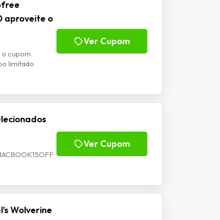
ofree
 aproveite o
Ver Cupom
o o cupom
o limitado
lecionados
Ver Cupom
m MACBOOK15OFF
’s Wolverine