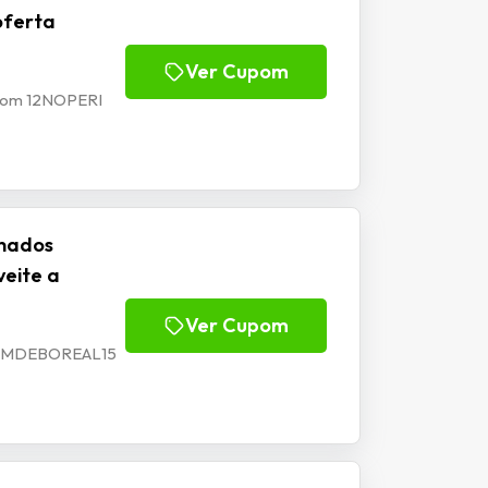
oferta
Ver Cupom
upom 12NOPERI
onados
eite a
Ver Cupom
 VEMDEBOREAL15